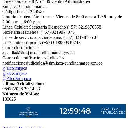
Dirección: calle 8 No 7-39 Centro Administrativo
Simijaca-Cundinamarca.
Código Postal: 250640
Horario de atención: Lunes a Viernes de 8:00 a.m. a 12:30 m. y de
2:00 p.m. a 6:00 p.m.
Línea Celular: Secretaria Despacho (+57) 3219876558
Secretaria Hacienda: (+57) 3219877075
Línea de servicio a la ciudadanía: (+57) 3219876558
Línea anticorrupción: (+57) 018000919748
Correo institucional:
alcaldia@simijaca-cundinamarca.gov.co
Correo de notificaciones judiciales:
notificacionesjudiciales@simijaca-cundinamarca.gov.co
@alcSimijaca
@alc.simijaca
@AlcdSimijaca
Última Actualización:
05/08/2026 20:14:33
Número de Visitas:
180625