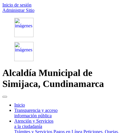
Inicio de sesión
Administrar Sitio
Alcaldía Municipal de
Simijaca,
Cundinamarca
(current)
Inicio
Transparencia y acceso
información pública
Atención y Servicios
a la ciudadanía
Trámites y Servicios
Pagos en Línea
Peticiones, Quejas,