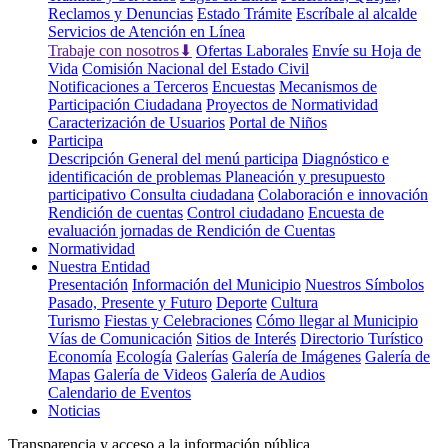
Reclamos y Denuncias
Estado Trámite
Escríbale al alcalde
Servicios de Atención en Línea
Trabaje con nosotros⬇
Ofertas Laborales
Envíe su Hoja de
Vida
Comisión Nacional del Estado Civil
Notificaciones a Terceros
Encuestas
Mecanismos de
Participación Ciudadana
Proyectos de Normatividad
Caracterización de Usuarios
Portal de Niños
Participa
Descripción General del menú participa
Diagnóstico e
identificación de problemas
Planeación y presupuesto
participativo
Consulta ciudadana
Colaboración e innovación
Rendición de cuentas
Control ciudadano
Encuesta de
evaluación jornadas de Rendición de Cuentas
Normatividad
Nuestra Entidad
Presentación
Información del Municipio
Nuestros Símbolos
Pasado, Presente y Futuro
Deporte
Cultura
Turismo
Fiestas y Celebraciones
Cómo llegar al Municipio
Vías de Comunicación
Sitios de Interés
Directorio Turístico
Economía
Ecología
Galerías
Galería de Imágenes
Galería de
Mapas
Galería de Videos
Galería de Audios
Calendario de Eventos
Noticias
Transparencia y acceso a la información pública