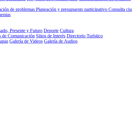
cación de problemas
Planeación y presupuesto participativo
Consulta ci
uentas
ado, Presente y Futuro
Deporte
Cultura
s de Comunicación
Sitios de Interés
Directorio Turístico
Mapas
Galería de Videos
Galería de Audios