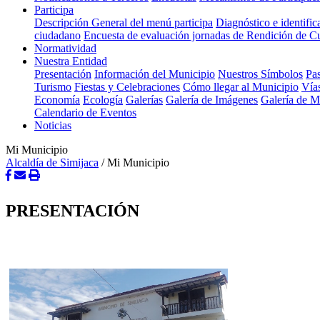
Participa
Descripción General del menú participa
Diagnóstico e identifi
ciudadano
Encuesta de evaluación jornadas de Rendición de C
Normatividad
Nuestra Entidad
Presentación
Información del Municipio
Nuestros Símbolos
Pas
Turismo
Fiestas y Celebraciones
Cómo llegar al Municipio
Vía
Economía
Ecología
Galerías
Galería de Imágenes
Galería de 
Calendario de Eventos
Noticias
Mi Municipio
Alcaldía de Simijaca
/
Mi Municipio
PRESENTACIÓN