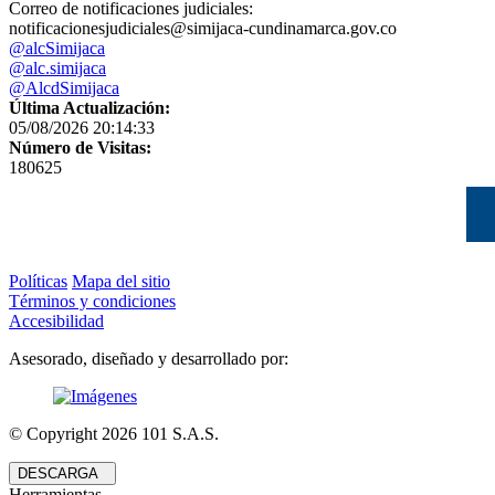
Correo de notificaciones judiciales:
notificacionesjudiciales@simijaca-cundinamarca.gov.co
@alcSimijaca
@alc.simijaca
@AlcdSimijaca
Última Actualización:
05/08/2026 20:14:33
Número de Visitas:
180625
Políticas
Mapa del sitio
Términos y condiciones
Accesibilidad
Asesorado, diseñado y desarrollado por:
© Copyright
2026
101 S.A.S.
DESCARGA
Herramientas