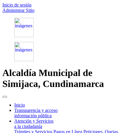
Inicio de sesión
Administrar Sitio
Alcaldía Municipal de
Simijaca,
Cundinamarca
(current)
Inicio
Transparencia y acceso
información pública
Atención y Servicios
a la ciudadanía
Trámites y Servicios
Pagos en Línea
Peticiones, Quejas,