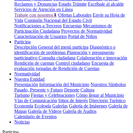
Reclamos y Denuncias
Estado Trámite
Escríbale al alcalde
Servicios de Atención en Línea
Trabaje con nosotros⬇
Ofertas Laborales
Envíe su Hoja de
Vida
Comisión Nacional del Estado Civil
Notificaciones a Terceros
Encuestas
Mecanismos de
Participación Ciudadana
Proyectos de Normatividad
Caracterización de Usuarios
Portal de Niños
Participa
Descripción General del menú participa
Diagnóstico e
identificación de problemas
Planeación y presupuesto
participativo
Consulta ciudadana
Colaboración e innovación
Rendición de cuentas
Control ciudadano
Encuesta de
evaluación jornadas de Rendición de Cuentas
Normatividad
Nuestra Entidad
Presentación
Información del Municipio
Nuestros Símbolos
Pasado, Presente y Futuro
Deporte
Cultura
Turismo
Fiestas y Celebraciones
Cómo llegar al Municipio
Vías de Comunicación
Sitios de Interés
Directorio Turístico
Economía
Ecología
Galerías
Galería de Imágenes
Galería de
Mapas
Galería de Videos
Galería de Audios
Calendario de Eventos
Noticias
Participa