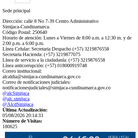
Sede principal
Dirección: calle 8 No 7-39 Centro Administrativo
Simijaca-Cundinamarca.
Código Postal: 250640
Horario de atención: Lunes a Viernes de 8:00 a.m. a 12:30 m. y de
2:00 p.m. a 6:00 p.m.
Línea Celular: Secretaria Despacho (+57) 3219876558
Secretaria Hacienda: (+57) 3219877075
Línea de servicio a la ciudadanía: (+57) 3219876558
Línea anticorrupción: (+57) 018000919748
Correo institucional:
alcaldia@simijaca-cundinamarca.gov.co
Correo de notificaciones judiciales:
notificacionesjudiciales@simijaca-cundinamarca.gov.co
@alcSimijaca
@alc.simijaca
@AlcdSimijaca
Última Actualización:
05/08/2026 20:14:33
Número de Visitas:
180625