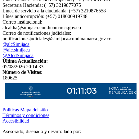
Secretaria Hacienda: (+57) 3219877075
Línea de servicio a la ciudadanía: (+57) 3219876558
Línea anticorrupción: (+57) 018000919748
Correo institucional:
alcaldia@simijaca-cundinamarca.gov.co
Correo de notificaciones judiciales:
notificacionesjudiciales@simijaca-cundinamarca.gov.co
@alcSimijaca
@alc.simijaca
@AlcdSimijaca
Última Actualización:
05/08/2026 20:14:33
Número de Visitas:
180625
Políticas
Mapa del sitio
Términos y condiciones
Accesibilidad
Asesorado, diseñado y desarrollado por: