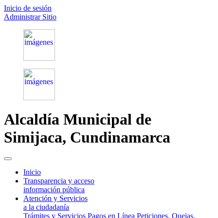
Inicio de sesión
Administrar Sitio
Alcaldía Municipal de
Simijaca,
Cundinamarca
(current)
Inicio
Transparencia y acceso
información pública
Atención y Servicios
a la ciudadanía
Trámites y Servicios
Pagos en Línea
Peticiones, Quejas,