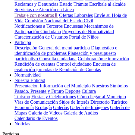
Reclamos y Denuncias
Estado Trámite
Escríbale al alcalde
Servicios de Atención en Línea
Trabaje con nosotros⬇
Ofertas Laborales
Envíe su Hoja de
Vida
Comisión Nacional del Estado Civil
Notificaciones a Terceros
Encuestas
Mecanismos de
Participación Ciudadana
Proyectos de Normatividad
Caracterización de Usuarios
Portal de Niños
Participa
Descripción General del menú participa
Diagnóstico e
identificación de problemas
Planeación y presupuesto
participativo
Consulta ciudadana
Colaboración e innovación
Rendición de cuentas
Control ciudadano
Encuesta de
evaluación jornadas de Rendición de Cuentas
Normatividad
Nuestra Entidad
Presentación
Información del Municipio
Nuestros Símbolos
Pasado, Presente y Futuro
Deporte
Cultura
Turismo
Fiestas y Celebraciones
Cómo llegar al Municipio
Vías de Comunicación
Sitios de Interés
Directorio Turístico
Economía
Ecología
Galerías
Galería de Imágenes
Galería de
Mapas
Galería de Videos
Galería de Audios
Calendario de Eventos
Noticias
Participa