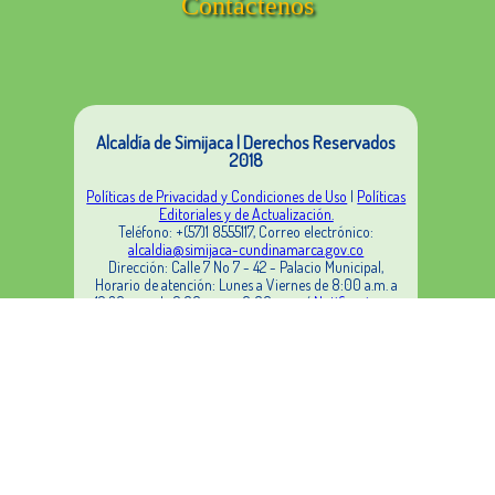
Contáctenos
Alcaldía de Simijaca | Derechos Reservados
2018
Políticas de Privacidad y Condiciones de Uso
|
Políticas
Editoriales y de Actualización.
Teléfono: +(57)1 8555117, Correo electrónico:
alcaldia@simijaca-cundinamarca.gov.co
Dirección: Calle 7 No 7 - 42 - Palacio Municipal,
Horario de atención: Lunes a Viernes de 8:00 a.m. a
12:30 m. y de 2:00 p.m. a 6:00 p.m. /
Notificaciones
Judiciales
Este sitio cumple con el nivel de Accesibilidad Web A
según los requisitos de conformidad de la WCAG 2.0 y
NTC 5854.
Para una correcta visualización y navegación en el
sitio, se recomienda usar las últimas versiones de los
siguientes navegadores:
Internet Explorer, Mozilla FireFox, Google Chrome. Si
su equipo no cuenta con esta versión, por favor realice
la actualización.