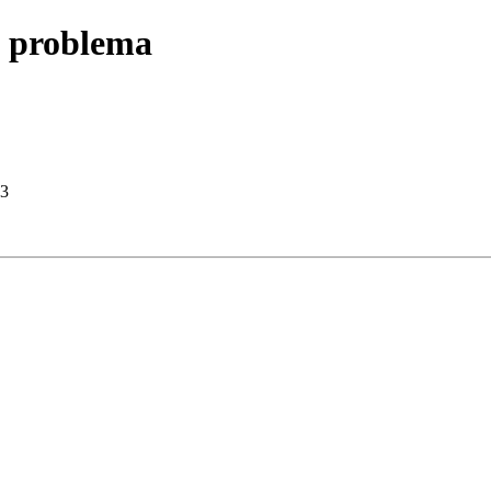
n problema
c3