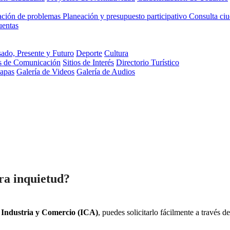
cación de problemas
Planeación y presupuesto participativo
Consulta ci
uentas
ado, Presente y Futuro
Deporte
Cultura
s de Comunicación
Sitios de Interés
Directorio Turístico
Mapas
Galería de Videos
Galería de Audios
tra inquietud?
 Industria y Comercio (ICA)
, puedes solicitarlo fácilmente a través d