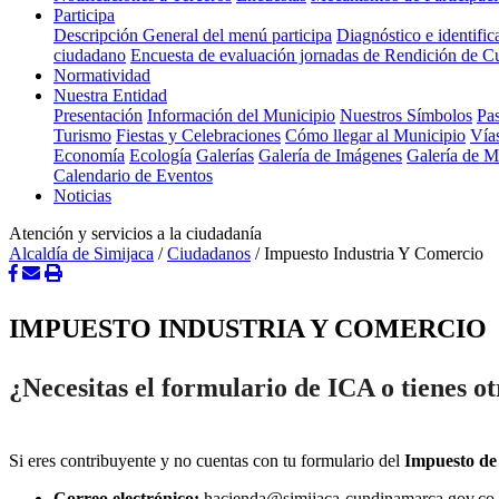
Participa
Descripción General del menú participa
Diagnóstico e identifi
ciudadano
Encuesta de evaluación jornadas de Rendición de C
Normatividad
Nuestra Entidad
Presentación
Información del Municipio
Nuestros Símbolos
Pas
Turismo
Fiestas y Celebraciones
Cómo llegar al Municipio
Vía
Economía
Ecología
Galerías
Galería de Imágenes
Galería de 
Calendario de Eventos
Noticias
Atención y servicios a la ciudadanía
Alcaldía de Simijaca
/
Ciudadanos
/
Impuesto Industria Y Comercio
IMPUESTO INDUSTRIA Y COMERCIO
¿Necesitas el formulario de ICA o tienes o
Si eres contribuyente y no cuentas con tu formulario del
Impuesto de
Correo electrónico:
hacienda@simijaca-cundinamarca.gov.co