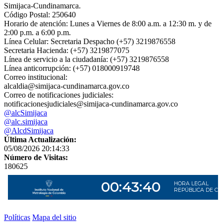
Simijaca-Cundinamarca.
Código Postal: 250640
Horario de atención: Lunes a Viernes de 8:00 a.m. a 12:30 m. y de
2:00 p.m. a 6:00 p.m.
Línea Celular: Secretaria Despacho (+57) 3219876558
Secretaria Hacienda: (+57) 3219877075
Línea de servicio a la ciudadanía: (+57) 3219876558
Línea anticorrupción: (+57) 018000919748
Correo institucional:
alcaldia@simijaca-cundinamarca.gov.co
Correo de notificaciones judiciales:
notificacionesjudiciales@simijaca-cundinamarca.gov.co
@alcSimijaca
@alc.simijaca
@AlcdSimijaca
Última Actualización:
05/08/2026 20:14:33
Número de Visitas:
180625
Políticas
Mapa del sitio