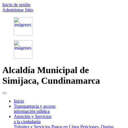
Inicio de sesión
Administrar Sitio
Alcaldía Municipal de
Simijaca,
Cundinamarca
(current)
Inicio
Transparencia y acceso
información pública
Atención y Servicios
a la ciudadanía
Trámites y Servicios
Pagos en Línea
Peticiones, Quejas,