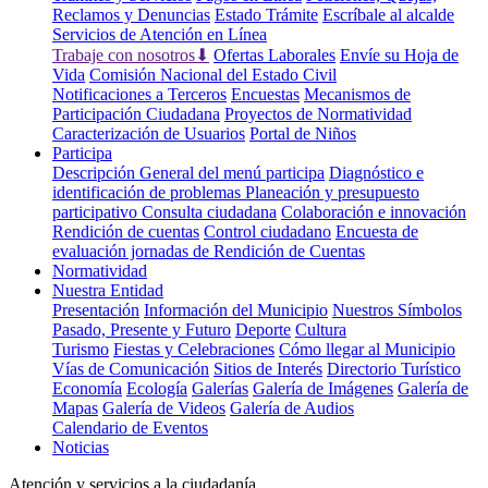
Reclamos y Denuncias
Estado Trámite
Escríbale al alcalde
Servicios de Atención en Línea
Trabaje con nosotros⬇
Ofertas Laborales
Envíe su Hoja de
Vida
Comisión Nacional del Estado Civil
Notificaciones a Terceros
Encuestas
Mecanismos de
Participación Ciudadana
Proyectos de Normatividad
Caracterización de Usuarios
Portal de Niños
Participa
Descripción General del menú participa
Diagnóstico e
identificación de problemas
Planeación y presupuesto
participativo
Consulta ciudadana
Colaboración e innovación
Rendición de cuentas
Control ciudadano
Encuesta de
evaluación jornadas de Rendición de Cuentas
Normatividad
Nuestra Entidad
Presentación
Información del Municipio
Nuestros Símbolos
Pasado, Presente y Futuro
Deporte
Cultura
Turismo
Fiestas y Celebraciones
Cómo llegar al Municipio
Vías de Comunicación
Sitios de Interés
Directorio Turístico
Economía
Ecología
Galerías
Galería de Imágenes
Galería de
Mapas
Galería de Videos
Galería de Audios
Calendario de Eventos
Noticias
Atención y servicios a la ciudadanía