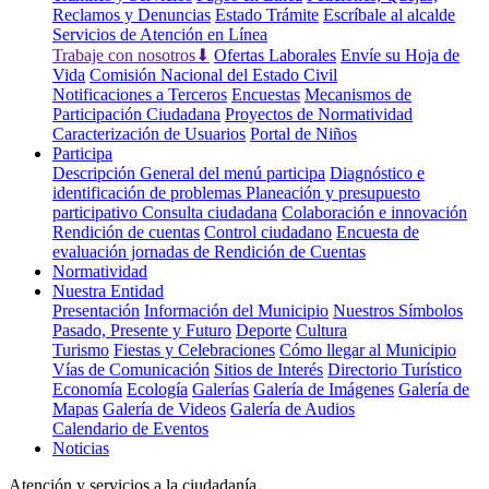
Reclamos y Denuncias
Estado Trámite
Escríbale al alcalde
Servicios de Atención en Línea
Trabaje con nosotros⬇
Ofertas Laborales
Envíe su Hoja de
Vida
Comisión Nacional del Estado Civil
Notificaciones a Terceros
Encuestas
Mecanismos de
Participación Ciudadana
Proyectos de Normatividad
Caracterización de Usuarios
Portal de Niños
Participa
Descripción General del menú participa
Diagnóstico e
identificación de problemas
Planeación y presupuesto
participativo
Consulta ciudadana
Colaboración e innovación
Rendición de cuentas
Control ciudadano
Encuesta de
evaluación jornadas de Rendición de Cuentas
Normatividad
Nuestra Entidad
Presentación
Información del Municipio
Nuestros Símbolos
Pasado, Presente y Futuro
Deporte
Cultura
Turismo
Fiestas y Celebraciones
Cómo llegar al Municipio
Vías de Comunicación
Sitios de Interés
Directorio Turístico
Economía
Ecología
Galerías
Galería de Imágenes
Galería de
Mapas
Galería de Videos
Galería de Audios
Calendario de Eventos
Noticias
Atención y servicios a la ciudadanía