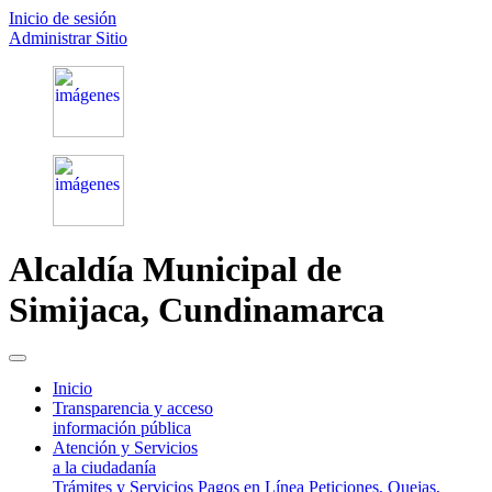
Inicio de sesión
Administrar Sitio
Alcaldía Municipal de
Simijaca,
Cundinamarca
(current)
Inicio
Transparencia y acceso
información pública
Atención y Servicios
a la ciudadanía
Trámites y Servicios
Pagos en Línea
Peticiones, Quejas,